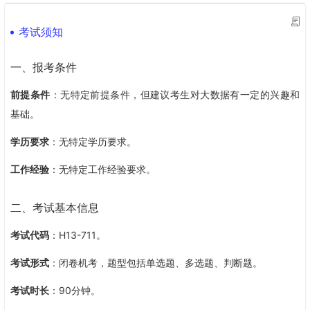
定位
：该认证定位于培养与认证具备使用华为MRS大数据开发平台
考试须知
能力的工程师
。
目标
：通过该认证，将证明您已经系统掌握常用且重要的大数据组
一、报考条件
件技术原理与架构，包括HDFS、HBase、Hive、ClickHouse、Ma
前提条件
：无特定前提条件，但建议考生对大数据有一定的兴趣和
pReduce、Spark、Flink、Flume、Kafka、ElasticSearch等组
基础
。
件，掌握华为大数据平台MRS的使用方法
。
学历要求
：无特定学历要求
。
二、证书价值
工作经验
：无特定工作经验要求
。
专业技能提升
：深入掌握大数据技术原理与架构，能够运用华为大
二、考试基本信息
数据解决方案FusionInsight HD进行数据处理和分析。
考试代码
：H13-711
。
职业发展助力
：为从业者提供系统化学习大数据知识的平台，帮助
其在大数据领域进一步提升技术能力
。
考试形式
：闭卷机考，题型包括单选题、多选题、判断题
。
行业认可度高
：作为华为推出的入门级大数据认证，在行业内具有
考试时长
：90分钟
。
一定的认可度
。