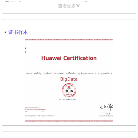
通过分数
：总分1000分，600分及以上为通过
。
查看更多
考试费用
：200美元
。
考试语言
：中文、英文
。
证书样本
证书有效期
：3年
。
三、报考流程
注册华为账号
：访问华为“培训与认证”网站，使用本人真实姓名注册
账号
。
选择考试科目
：选择HCIA-BigData对应的考试科目
。
预约考试
：通过华为官网、Pearson VUE官网或电话预约考试，选
择考试时间和地点
。
支付考试费用
：完成缴费后，预约成功
。
参加考试
：携带有效身份证件，提前到达考场参加考试
。